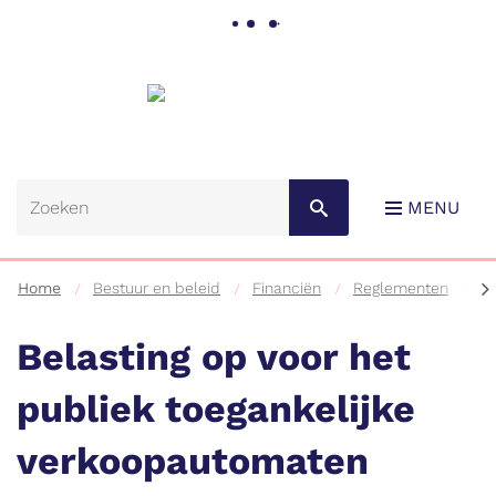
Gemeente
Lebbeke
MENU
scr
Home
Bestuur en beleid
Financiën
Reglementen
B
na
lin
Belasting op voor het
publiek toegankelijke
Naar
verkoopautomaten
content