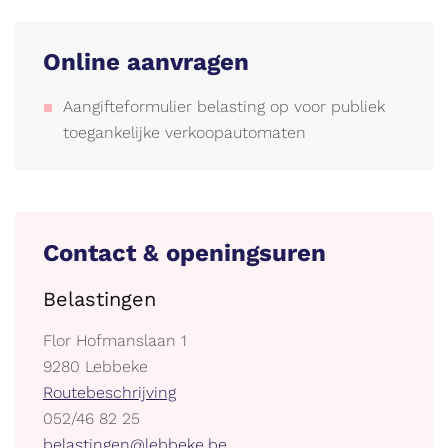
Online aanvragen
Aangifteformulier belasting op voor publiek
toegankelijke verkoopautomaten
Contact & openingsuren
Belastingen
Adres
Flor Hofmanslaan 1
,
9280
Lebbeke
Stratenplan
Routebeschrijving
tel.
052/46 82 25
E-
belastingen@lebbeke.be