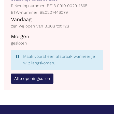
mail
Ondernemingsnummer
Rekeningnummer: BE18 0910 0029 4665
BTW
BTW-nummer: BE0207446079
Openingsuren
BE
Vandaag
zijn wij open van
8.30
u
tot
12
u
Morgen
gesloten
Maak vooraf een afspraak wanneer je
wilt langskomen.
Alle openingsuren