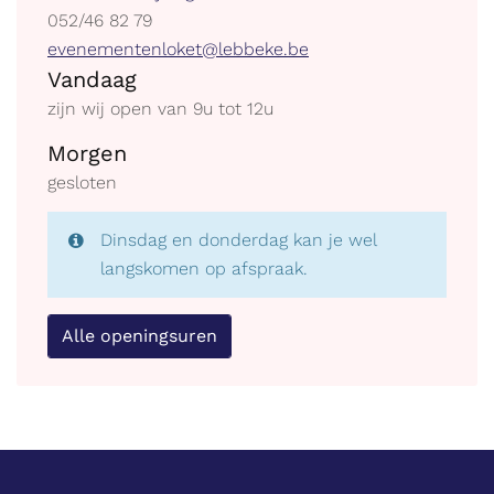
tel.
052/46 82 79
E-
evenementenloket@lebbeke.be
Openingsuren
mail
Vandaag
zijn wij open van
9
u
tot
12
u
Morgen
gesloten
Dinsdag en donderdag kan je wel
langskomen op afspraak.
Alle openingsuren