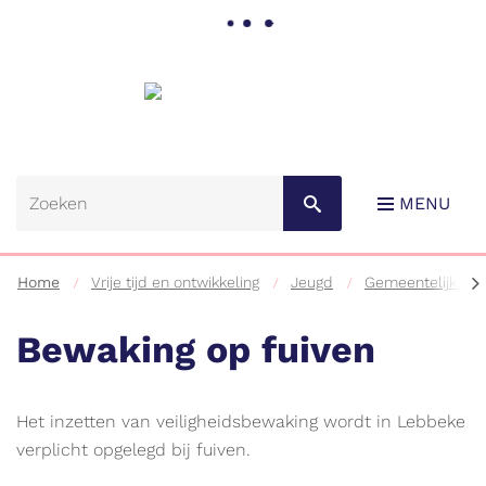
Gemeente
Lebbeke
MENU
scr
Home
Vrije tijd en ontwikkeling
Jeugd
Gemeentelijke on
na
lin
Bewaking op fuiven
Naar
Het inzetten van veiligheidsbewaking wordt in Lebbeke
content
verplicht opgelegd bij fuiven.