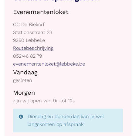
Evenementenloket
Gebouw
CC De Biekorf
Adres
Stationsstraat 23
,
9280
Lebbeke
Stratenplan
Routebeschrijving
tel.
052/46 82 79
E-
evenementenloket@lebbeke.be
Openingsuren
mail
Vandaag
gesloten
Morgen
zijn wij open van
9
u
tot
12
u
Dinsdag en donderdag kan je wel
langskomen op afspraak.