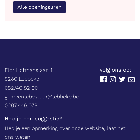
Alle openingsuren
Balie
Adres
tel.
Volg ons op:
Flor Hofmanslaan 1
,
9280
Lebbeke
Facebook
Instagram
Twitter
E-
mail
052/46 82 00
E-
gemeentebestuur@lebbeke.be
mail
Ondernemingsnummer
0207.446.079
Heb je een suggestie?
Heb je een opmerking over onze website, laat het
ons weten!