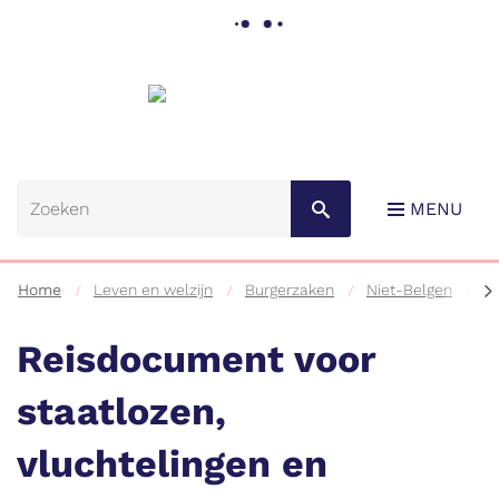
Gemeente
Lebbeke
MENU
scr
Home
Leven en welzijn
Burgerzaken
Niet-Belgen
na
lin
Reisdocument voor
staatlozen,
Naar
vluchtelingen en
content