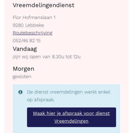
Vreemdelingendienst
Adres
Flor Hofmanslaan 1
,
9280
Lebbeke
Stratenplan
Routebeschrijving
tel.
052/46 82 15
Openingsuren
Vandaag
zijn wij open van
8.30
u
tot
12
u
Morgen
gesloten
De dienst vreemdelingen werkt enkel
op afspraak.
Maak hier je afspraak voor dienst
Vreemdelingen