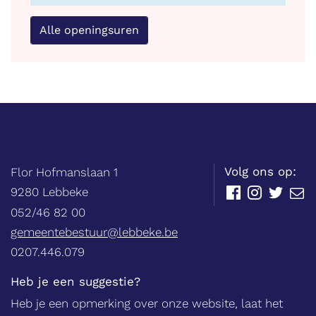
Alle openingsuren
Balie
Adres
tel.
Volg ons op:
Flor Hofmanslaan 1
,
9280
Lebbeke
Facebook
Instagram
Twitter
E-
mail
052/46 82 00
E-
gemeentebestuur@lebbeke.be
mail
Ondernemingsnummer
0207.446.079
Heb je een suggestie?
Heb je een opmerking over onze website, laat het