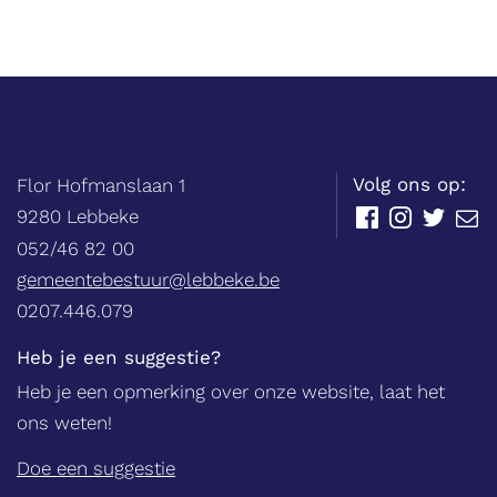
bij
ons
terecht?
Balie
Adres
tel.
Volg ons op:
Flor Hofmanslaan 1
,
9280
Lebbeke
Facebook
Instagram
Twitter
E-
mail
052/46 82 00
E-
gemeentebestuur@lebbeke.be
mail
Ondernemingsnummer
0207.446.079
Heb je een suggestie?
Heb je een opmerking over onze website, laat het
ons weten!
Doe een suggestie