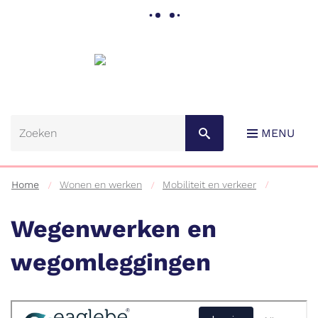
Gemeente
Lebbeke
MENU
Home
Wonen en werken
Mobiliteit en verkeer
Wegenwerken en
wegomleggingen
Naar
content